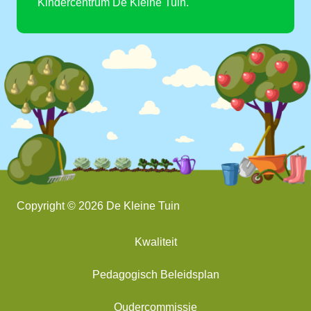
Kindercentrum De Kleine Tuin.
Copyright © 2026 De Kleine Tuin
Kwaliteit
Pedagogisch Beleidsplan
Oudercommissie