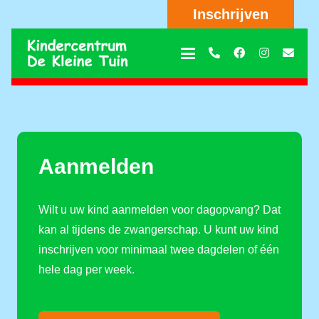
Inschrijven
Aanmelden
Wilt u uw kind aanmelden voor dagopvang? Dat
kan al tijdens de zwangerschap. U kunt uw kind
inschrijven voor minimaal twee dagdelen of één
hele dag per week.