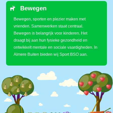
Bewegen
Bewegen, sporten en plezier maken met
vrienden. Samenwerken staat centraal.
Bewegen is belangrijk voor kinderen. Het
draagt bij aan hun fysieke gezondheid en
ontwikkelt mentale en sociale vaardigheden. In
Almere Buiten bieden wij Sport BSO aan.