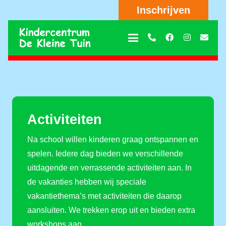
Inschrijven
Activiteiten
Na school willen kinderen graag ontspannen en
spelen. Iedere dag bieden we verschillende
uitdagende en verrassende activiteiten aan. In
de vakanties hebben wij speciale
vakantiethema’s met activiteiten die daarop
aansluiten. We trekken erop uit en bieden extra
workshops aan.