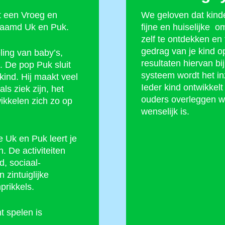
t een Vroeg en
We geloven dat kinde
naamd Uk en Puk.
fijne en huiselijke 
zelf te ontdekken en
gedrag van je kind 
ling van baby’s,
resultaten hiervan bi
. De pop Puk sluit
systeem wordt het inz
kind. Hij maakt veel
Ieder kind ontwikkel
s ziek zijn, het
ouders overleggen wi
ikkelen zich zo op
wenselijk is.
e Uk en Puk leert je
. De activiteiten
d, sociaal-
zintuiglijke
prikkels.
t spelen is