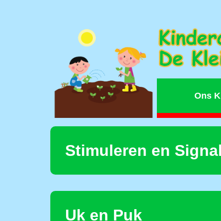
Ons K
Stimuleren en Signa
Uk en Puk