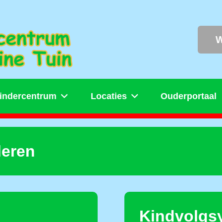
W
indercentrum
Locaties
Ouderportaal
leren
Kindvolgs