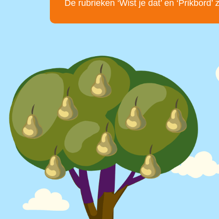
De rubrieken ‘Wist je dat’ en ‘Prikbord