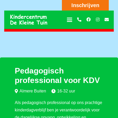
Inschrijven
Pedagogisch
professional voor KDV
Almere Buiten
16-32 uur
Als pedagogisch professional op ons prachtige
kinderdagverblijf ben je verantwoordelijk voor
de dagelijkse opvang, ontwikkeling en